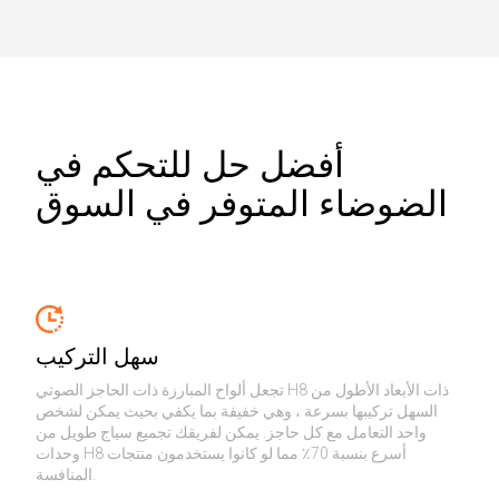
أفضل حل للتحكم في
الضوضاء المتوفر في السوق
سهل التركيب
تجعل ألواح المبارزة ذات الحاجز الصوتي H8 ذات الأبعاد الأطول من
السهل تركيبها بسرعة ، وهي خفيفة بما يكفي بحيث يمكن لشخص
واحد التعامل مع كل حاجز. يمكن لفريقك تجميع سياج طويل من
وحدات H8 أسرع بنسبة 70٪ مما لو كانوا يستخدمون منتجات
المنافسة.