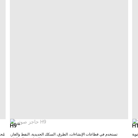
H9™
H
وية
تستخدم في قطاعات الإنشاءات، الطرق، السكك الحديدية، النفط والغاز،
مُحس