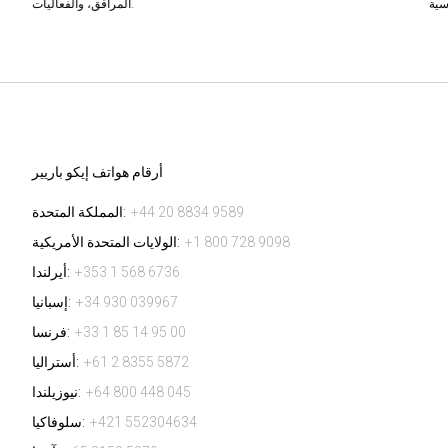
المرافق، والفعاليات.
أرقام هواتف إيكو باريير
+44 20 8834 9589
المملكة المتحدة:
+1 800 728 9098
الولايات المتحدة الأمريكية:
+353 1 568 6736
أيرلندا:
+34 930 039967
إسبانيا:
+33 1 85 14 95 00
فرنسا:
+61 2 8355 5872
أستراليا:
+64 800 448 045
نيوزيلندا:
+421 552304634
سلوفاكيا: