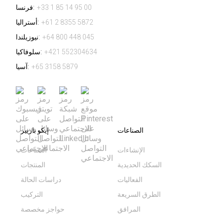
+33 1 85 14 95 00
فرنسا:
+61 2 8355 5872
أستراليا:
+64 800 448 045
نيوزيلندا:
+421 552304634
سلوفاكيا:
+65 3158 5879
آسيا:
الصناعات
إيكو باريير
الإنشاءات
الصناعات
السكك الحديدية
المنتجات
الفعاليات
دراسات الحالة
الطرق السريعة
التركيب
المرافق
حواجز مخصصة