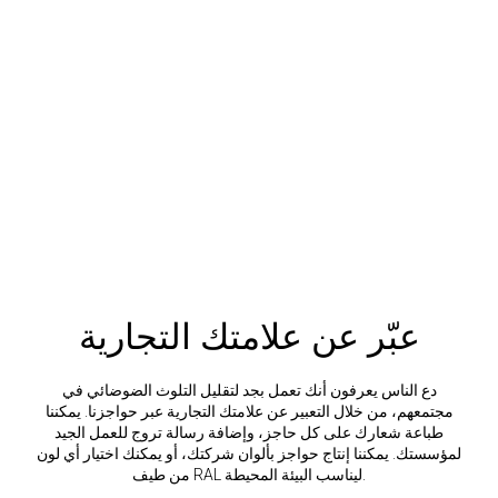
Slide 3 of 3.
عبّر عن علامتك التجارية
دع الناس يعرفون أنك تعمل بجد لتقليل التلوث الضوضائي في
مجتمعهم، من خلال التعبير عن علامتك التجارية عبر حواجزنا. يمكننا
طباعة شعارك على كل حاجز، وإضافة رسالة تروج للعمل الجيد
لمؤسستك. يمكننا إنتاج حواجز بألوان شركتك، أو يمكنك اختيار أي لون
من طيف RAL ليناسب البيئة المحيطة.