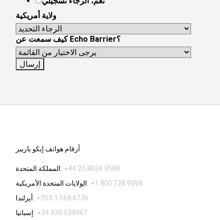
نعم، الرجاء تسجيلي
ولاية أمريكية
كيف سمعت عن Echo Barrier؟
أرقام هواتف إيكو باريير
+44 20 8834 9589
المملكة المتحدة:
+1 800 728 9098
الولايات المتحدة الأمريكية:
+353 1 568 6736
أيرلندا:
+34 930 039967
إسبانيا: